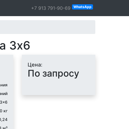
WhatsApp
+7 913 791-90-69
a 3х6
Цена:
По запросу
ания
ний
3×6
0 кг
0,24
8 м³