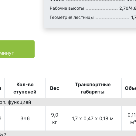
Рабочие высоты
2,70/4,
Геометрия лестницы
1,
 минут
Кол-во
Транспортные
л
Вес
Объ
ступеней
габариты
оп. функцией
9,0
0,1
й
3×6
1,7 х 0,47 х 0,18 м
кг
м³
3х7