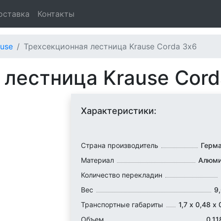
оставка
Контакты
use
Трехсекционная лестница Krause Corda 3х6
 лестница Krause Cord
Характеристики:
Страна производитель
Герм
Материал
Алюми
Количество перекладин
Вес
9,
Транспортные габариты
1,7 х 0,48 х 
Объем
0,11